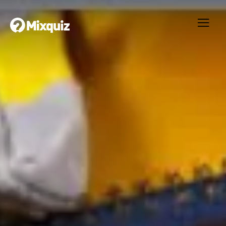
0
0
/10
0
İş Güvenlik Testi
Your result