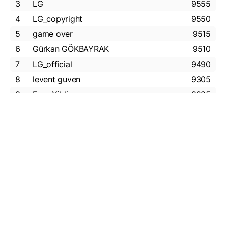
3
LG
9555
4
LG_copyright
9550
5
game over
9515
6
Gürkan GÖKBAYRAK
9510
7
LG_official
9490
8
levent guven
9305
9
Eren Yildiz
9285
10
NS_official
9260
Similar quizzes
Toilets around the world
15 questions