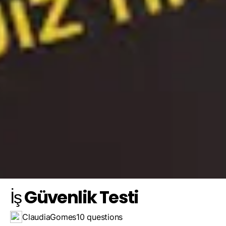
Yeterince KKD giymedikleri için
Gözetim eksikliği nedeniyle
Çünkü rehavete kapılabilir ya da aşırı güvenebilirler
Save result
Challenge a friend
Daha az eğitim aldıkları için
İş Güvenlik Testi
ClaudiaGomes
10 questions