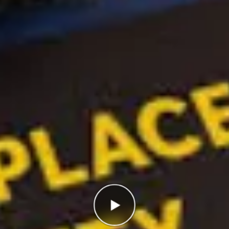
Correct
0/10
Points
0