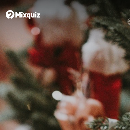
0
0
/10
0
Noël 2025
Your result