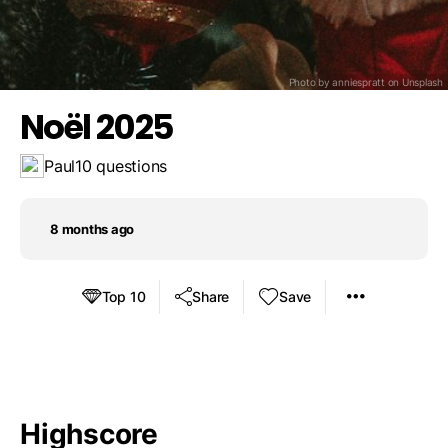
Ils se déguisent en lutin
Save result
Challenge a friend
Ils mangent à KFC
Photo by anniespratt on
Unsplash
Noël 2025
Paul
10 questions
8 months ago
Top 10
Share
Save
Highscore