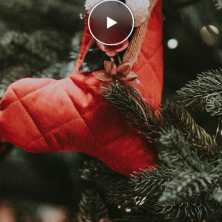
Correct
0/10
Points
0
In the high score list, you ended up in place
13/13