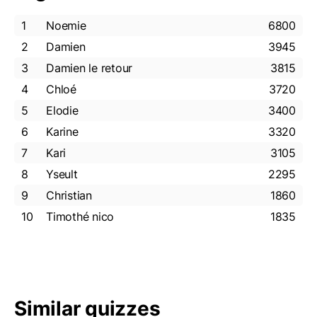
1
Noemie
6800
2
Damien
3945
3
Damien le retour
3815
4
Chloé
3720
5
Elodie
3400
6
Karine
3320
7
Kari
3105
8
Yseult
2295
9
Christian
1860
10
Timothé nico
1835
Similar quizzes