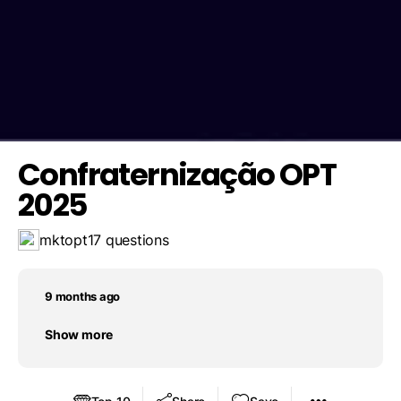
2017
2022
Save result
Challenge a friend
Ele sempre existiu em nossos corações <3
Confraternização OPT
2025
mktopt
17 questions
9 months ago
Show more