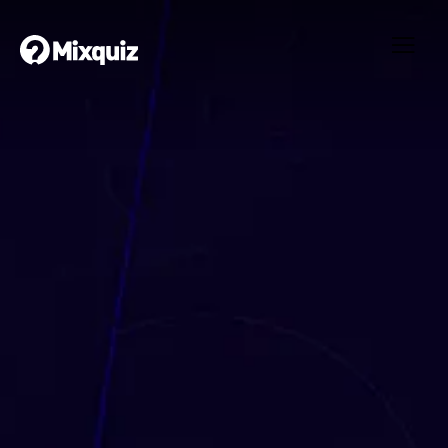
0
0
/17
0
Confraternização OPT 2025
Your result