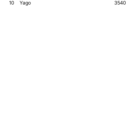
10
Yago
3540
Similar quizzes
AW Quiz!
12 questions
The Matrix
10 questions
The music of Motown
20 questions