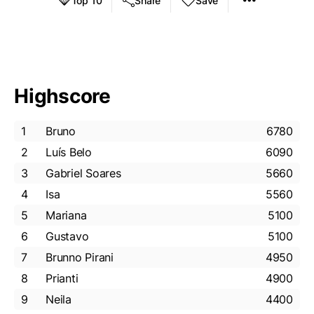
Top 10
Share
Save
Highscore
1
Bruno
6780
2
Luís Belo
6090
3
Gabriel Soares
5660
4
Isa
5560
5
Mariana
5100
6
Gustavo
5100
7
Brunno Pirani
4950
8
Prianti
4900
9
Neila
4400