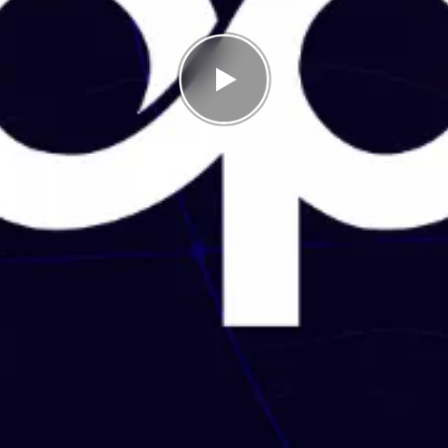
Correct
0/17
Points
0
In the high score list, you ended up in place
22/22